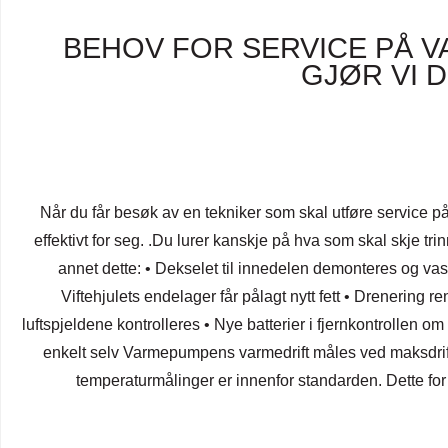
BEHOV FOR SERVICE PÅ 
GJØR VI D
Når du får besøk av en tekniker som skal utføre service 
effektivt for seg. .Du lurer kanskje på hva som skal skje trin
annet dette: • Dekselet til innedelen demonteres og vask
Viftehjulets endelager får pålagt nytt fett • Drenering r
luftspjeldene kontrolleres • Nye batterier i fjernkontrollen om
enkelt selv Varmepumpens varmedrift måles ved maksdrift.
temperaturmålinger er innenfor standarden. Dette for 