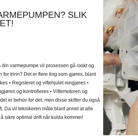
VARMEPUMPEN? SLIK
ET!
på din varmepumpe vil prosessen gå raskt og
n for trinn? Det er flere ting som gjøres, blant
es • Registeret og viftehjulet rengjøres •
engjøres og kontrolleres • Viftemotoren og
 det er behov for det, men disse skifter du også
 Da vil teknikeren måle blant annet at alle
å sikre optimal drift når kulda kommer!