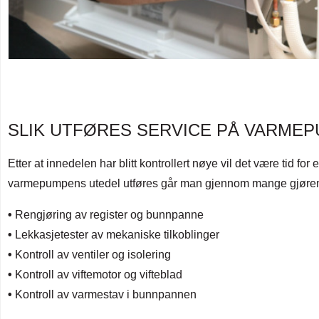
SLIK UTFØRES SERVICE PÅ VARME
Etter at innedelen har blitt kontrollert nøye vil det være tid 
varmepumpens utedel utføres går man gjennom mange gjøremå
•
Rengjøring av register og bunnpanne
•
Lekkasjetester av mekaniske tilkoblinger
•
Kontroll av ventiler og isolering
•
Kontroll av viftemotor og vifteblad
•
Kontroll av varmestav i bunnpannen