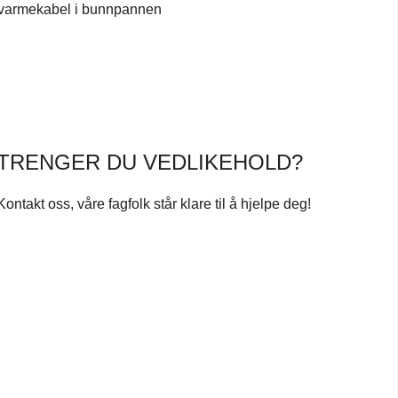
varmekabel i bunnpannen
TRENGER DU VEDLIKEHOLD?
Kontakt oss, våre fagfolk står klare til å hjelpe deg!