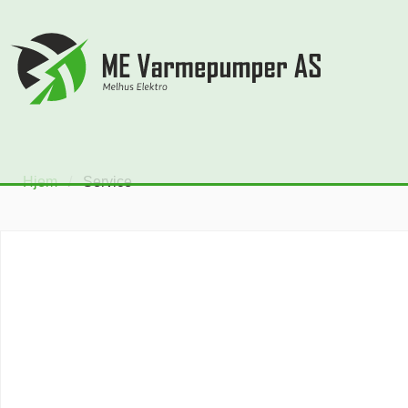
Hjem
Service