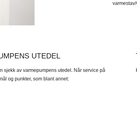
varmestav/
PUMPENS UTEDEL
for en sjekk av varmepumpens utedel. Når service på
l og punkter, som blant annet: