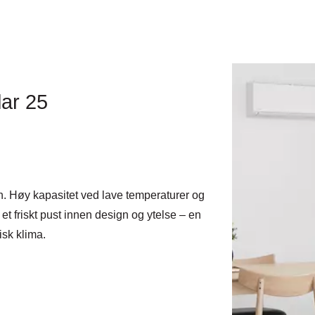
lar 25
ign. Høy kapasitet ved lave temperaturer og
t friskt pust innen design og ytelse – en
disk klima.