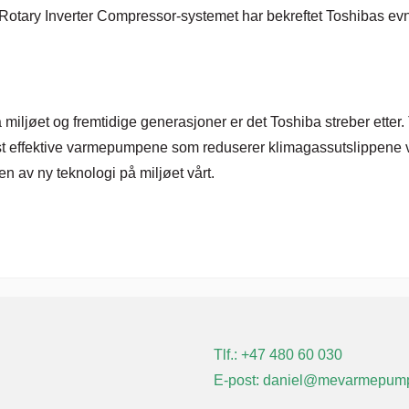
otary Inverter Compressor-systemet har bekreftet Toshibas evne
å miljøet og fremtidige generasjoner er det Toshiba streber ette
est effektive varmepumpene som reduserer klimagassutslippene v
 av ny teknologi på miljøet vårt.
Tlf.:
+47
480 60 030
E-post: daniel@mevarmepump