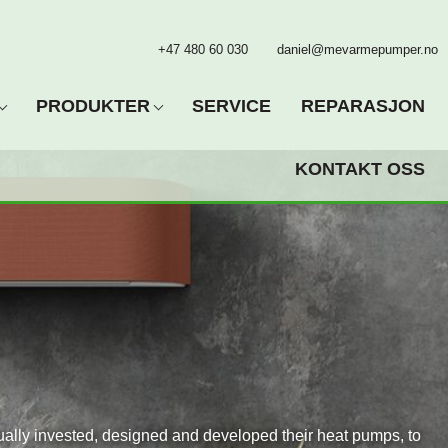
+47 480 60 030
daniel@mevarmepumper.no
PRODUKTER
SERVICE
REPARASJON
KONTAKT OSS
ually invested, designed and developed their heat pumps, to