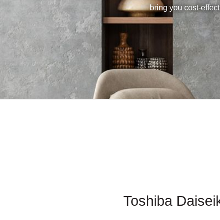
bring you cost-effect
Toshiba Daisei